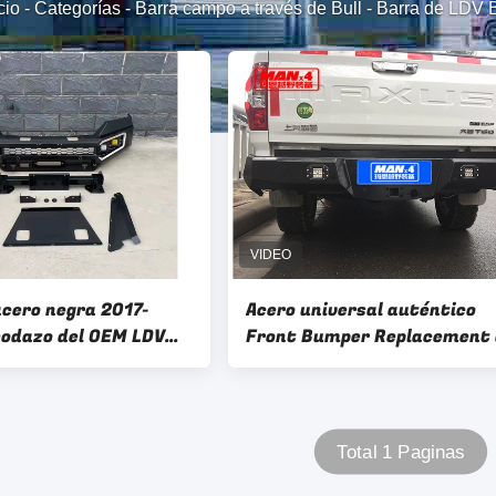
cio
-
Categorías
-
Barra campo a través de Bull
-
Barra de LDV B
acero negra 2017-
Acero universal auténtico
codazo del OEM LDV
Front Bumper Replacement 
barra de LDV Bull
la barra T60 de LDV Bull
Total 1 Paginas