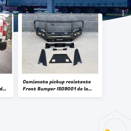
ull
Camioneta pickup resistente
de
Front Bumper ISO9001 de la
barra de T60 LDV Bull