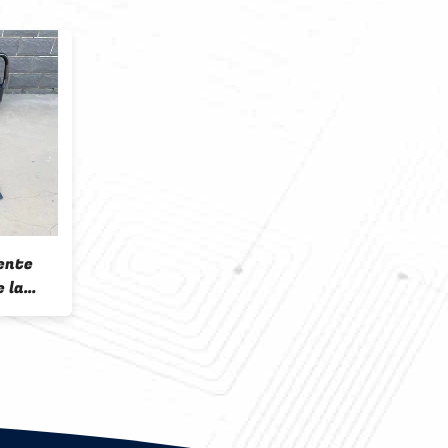
ente
 la