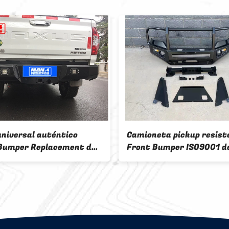
universal auténtico
Camioneta pickup resist
Bumper Replacement de
Front Bumper ISO9001 de
a T60 de LDV Bull
barra de T60 LDV Bull